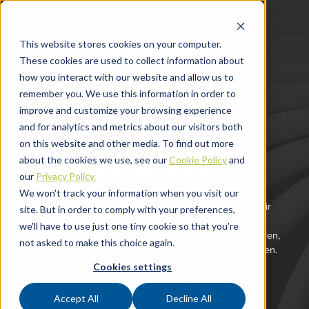
This website stores cookies on your computer.
These cookies are used to collect information about
how you interact with our website and allow us to
remember you. We use this information in order to
improve and customize your browsing experience
and for analytics and metrics about our visitors both
on this website and other media. To find out more
about the cookies we use, see our
Cookie Policy
and
Angebot anfordern
our
Privacy Policy.
We won't track your information when you visit our
Vielen Dank für Ihr Interesse an CASSEL Inspection. Wir
site. But in order to comply with your preferences,
freuen uns darauf, Ihnen weitere Informationen über
we'll have to use just one tiny cookie so that you're
unsere branchenführenden industriellen Metalldetektoren,
not asked to make this choice again.
Röntgeninspektionsgeräte und Kontrollwaagen zu geben.
Bitte füllen Sie das folgende Formular aus, wir werden
Cookies settings
uns in Kürze mit Ihnen in Verbindung setzen.
Accept All
Decline All