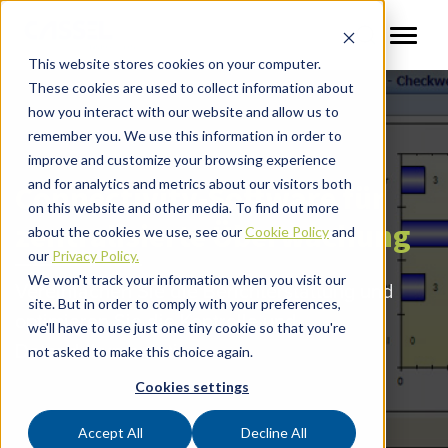
This website stores cookies on your computer.
These cookies are used to collect information about
how you interact with our website and allow us to
remember you. We use this information in order to
improve and customize your browsing experience
and for analytics and metrics about our visitors both
Connectivity-Software für
on this website and other media. To find out more
zentralisierte Überwachung
about the cookies we use, see our
Cookie Policy
and
our
Privacy Policy.
We won't track your information when you visit our
Vereinfachen Sie die Berichterstattung und
site. But in order to comply with your preferences,
optimieren Sie die Kontrolle und
we'll have to use just one tiny cookie so that you're
Datendokumentation.
not asked to make this choice again.
Cookies settings
Accept All
Decline All